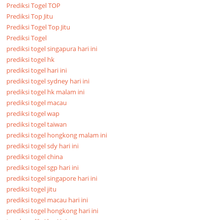
Prediksi Togel TOP
Prediksi Top Jitu
Prediksi Togel Top Jitu
Prediksi Togel
prediksi togel singapura hari ini
prediksi togel hk
prediksi togel hari ini
prediksi togel sydney hari ini
prediksi togel hk malam ini
prediksi togel macau
prediksi togel wap
prediksi togel taiwan
prediksi togel hongkong malam ini
prediksi togel sdy hari ini
prediksi togel china
prediksi togel sgp hari ini
prediksi togel singapore hari ini
prediksi togel jitu
prediksi togel macau hari ini
prediksi togel hongkong hari ini