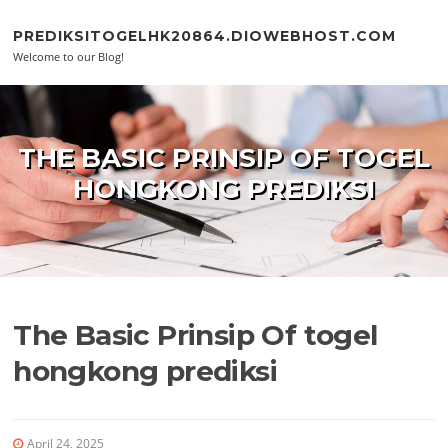
Skip to content
PREDIKSITOGELHK20864.DIOWEBHOST.COM
Welcome to our Blog!
THE BASIC PRINSIP OF TOGEL
HONGKONG PREDIKSI
The Basic Prinsip Of togel
hongkong prediksi
April 24, 2025