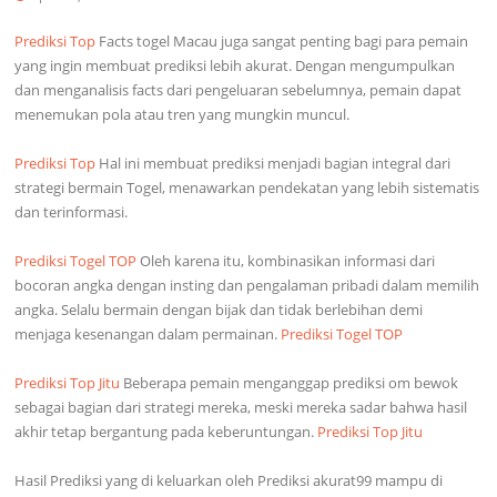
Prediksi Top
Facts togel Macau juga sangat penting bagi para pemain
yang ingin membuat prediksi lebih akurat. Dengan mengumpulkan
dan menganalisis facts dari pengeluaran sebelumnya, pemain dapat
menemukan pola atau tren yang mungkin muncul.
Prediksi Top
Hal ini membuat prediksi menjadi bagian integral dari
strategi bermain Togel, menawarkan pendekatan yang lebih sistematis
dan terinformasi.
Prediksi Togel TOP
Oleh karena itu, kombinasikan informasi dari
bocoran angka dengan insting dan pengalaman pribadi dalam memilih
angka. Selalu bermain dengan bijak dan tidak berlebihan demi
menjaga kesenangan dalam permainan.
Prediksi Togel TOP
Prediksi Top Jitu
Beberapa pemain menganggap prediksi om bewok
sebagai bagian dari strategi mereka, meski mereka sadar bahwa hasil
akhir tetap bergantung pada keberuntungan.
Prediksi Top Jitu
Hasil Prediksi yang di keluarkan oleh Prediksi akurat99 mampu di