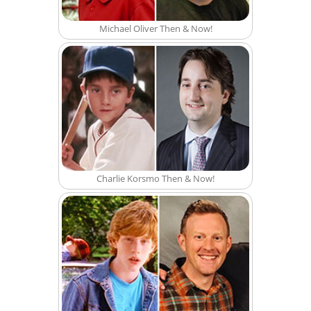
Michael Oliver Then & Now!
Charlie Korsmo Then & Now!